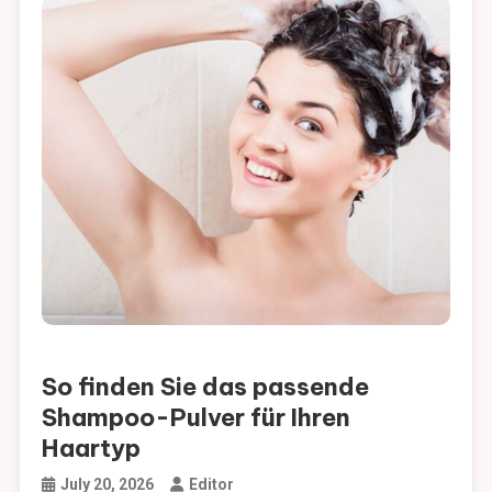
Wie Friseure Ihre Frisur auffrischen und Ihren Look
modernisieren
Der unverzichtbare Leitfaden zu verschiedenen
Rechtsdienstleistungen für alltägliche Rechtsfragen
Wie Senioren Tagespflege die Lebensqualität älterer
Menschen verbessern kann
So finden Sie das passende Shampoo-Pulver für Ihren
Haartyp
So finden Sie das passende
Shampoo-Pulver für Ihren
Haartyp
July 20, 2026
Editor