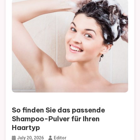
Wie Friseure Ihre Frisur auffrischen und Ihren Look
modernisieren
Der unverzichtbare Leitfaden zu verschiedenen
Rechtsdienstleistungen für alltägliche Rechtsfragen
Wie Senioren Tagespflege die Lebensqualität älterer
Menschen verbessern kann
So finden Sie das passende Shampoo-Pulver für Ihren
Haartyp
So finden Sie das passende
Shampoo-Pulver für Ihren
Haartyp
July 20, 2026
Editor