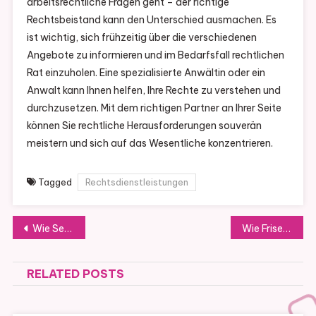
arbeitsrechtliche Fragen geht – der richtige
Rechtsbeistand kann den Unterschied ausmachen. Es
ist wichtig, sich frühzeitig über die verschiedenen
Angebote zu informieren und im Bedarfsfall rechtlichen
Rat einzuholen. Eine spezialisierte Anwältin oder ein
Anwalt kann Ihnen helfen, Ihre Rechte zu verstehen und
durchzusetzen. Mit dem richtigen Partner an Ihrer Seite
können Sie rechtliche Herausforderungen souverän
meistern und sich auf das Wesentliche konzentrieren.
Tagged
Rechtsdienstleistungen
Post
Wie Senioren Tagespflege die Lebensqualität älterer Menschen verbessern kann
Wie Friseure Ihre Frisur auffrischen und Ihren Look modernisieren
navigation
RELATED POSTS