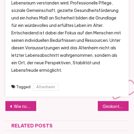
Lebensraum verstanden wird. Professionelle Pflege,
soziale Gemeinschaft, gezielte Gesundheitsförderung
und ein hohes Maß an Sicherheit bilden die Grundlage
für ein würdevolles und erfülltes Leben im Alter.
Entscheidend ist dabei der Fokus auf den Menschen mit
seinen individuellen Bedürfnissen und Ressourcen. Unter
diesen Voraussetzungen wird das Altenheim nicht als
letzter Lebensabschnitt wahrgenommen, sondern als
ein Ort, der neue Perspektiven, Stabilität und
Lebensfreude ermöglicht.
Tagged
Altenheim
Post
Wie richtet man eine Künstlerwerkstatt ein oder kombiniert eine kleine Stube ein?
Girokonto: Ein Ratgeber für alle Generationen
navigation
RELATED POSTS