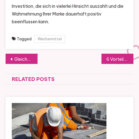
Investition, die sich in vielerlei Hinsicht auszahlt und die
Wahrnehmung Ihrer Marke dauerhaft positiv
beeinflussen kann.
Tagged
Werbemittel
Post
Gleichartig Laborausrüstung unter Papier Ihnen im Rahmen welcher Qualitätsprüfung hilft
6 Vorteile der Bewaffnung Ihrer Schiffsverglasung
navigation
RELATED POSTS