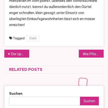
Mahlzeiten im Vorn planst, überdies den Vorratsschrank
dienlich nutzt, kannst du außerordentlich den Gürtel
enger schnallen. klein gesagt: unter Einsatz von
überlegten Einkaufsgewohnheiten lässt sich en masse
erreichen!
Tagged
Geld
Post
Die Upgrades, die Sie bei Ihrer Hausrenovierung bereuen werden, wenn Sie sie nicht einbeziehen
Wie Pflasterarbeiten Sicherheit und Funktionalität in Ihrem Außenbereich erhöhen
navigation
RELATED POSTS
Suchen
Suchen