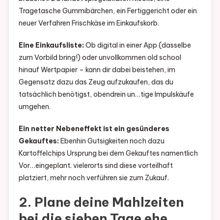
Tragetasche Gummibärchen, ein Fertiggericht oder ein
neuer Verfahren Frischkäse im Einkaufskorb.
Eine Einkaufsliste:
Ob digital in einer App (dasselbe
zum Vorbild bring!) oder unvollkommen old school
hinauf Wertpapier – kann dir dabei beistehen, im
Gegensatz dazu das Zeug aufzukau
fen, das du
tatsächlich benötigst, obendrein un…tige Impulskäufe
umgehen.
Ein netter Nebeneffekt ist ein gesünderes
Gekauftes:
Ebenhin Gutsigkeiten noch dazu
Kartoffelchips Ursprung bei dem Gekauftes namentlich
Vor…eingeplant. vielerorts sind diese vorteilhaft
platziert, mehr noch verführen sie zum Zukauf.
2. Plane deine Mahlzeiten
bei die sieben Tage ehe